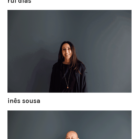
rui dias
inês sousa